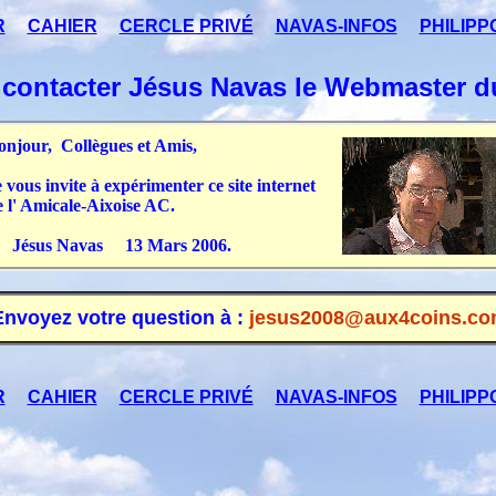
R
CAHIER
CERCLE PRIVÉ
NAVAS-INFOS
PHILIPP
 contacter Jésus Navas le Webmaster du
onjour, Collègues
et Amis,
 vous invite à expérimenter ce site internet
e l' Amicale-Aixoise AC.
ésus Navas 13 Mars 2006.
Envoyez votre question à :
jesus2008@aux4coins.c
R
CAHIER
CERCLE PRIVÉ
NAVAS-INFOS
PHILIPP