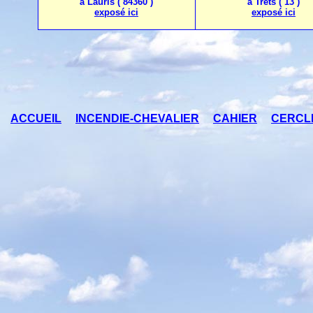
à Lauris ( 84360 )
à Trets ( 13 )
exposé ici
exposé ici
ACCUEIL
INCENDIE-CHEVALIER
CAHIER
CERCL