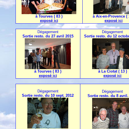
à Tourves ( 83 )
à Aix-en-Provence ( 
exposé ici
exposé ici
Dégagement
Dégagement
Sortie resto. du 27 avril 2015
Sortie resto. du 12 octob
à Tourves ( 83 )
à La Ciotat ( 13 )
exposé ici
exposé ici
Dégagement
Dégagement
Sortie resto. du 10 sept. 2012
Sortie resto. du 8 avril